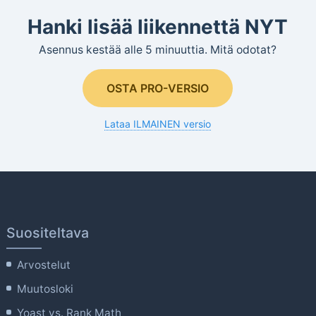
Hanki lisää liikennettä NYT
Asennus kestää alle 5 minuuttia. Mitä odotat?
OSTA PRO-VERSIO
Lataa ILMAINEN versio
Suositeltava
Arvostelut
Muutosloki
Yoast vs. Rank Math