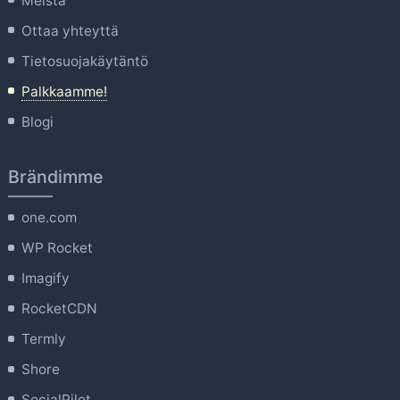
Meistä
Ottaa yhteyttä
Tietosuojakäytäntö
Palkkaamme!
Blogi
Brändimme
one.com
WP Rocket
Imagify
RocketCDN
Termly
Shore
SocialPilot