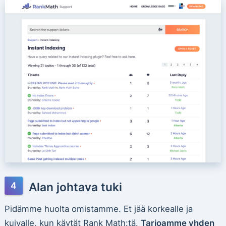
Alan johtava tuki
Pidämme huolta omistamme. Et jää korkealle ja
kuivalle, kun käytät Rank Math:tä.
Tarjoamme yhden