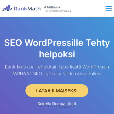
4 Million+
Tyytyväistä käyttäjää
SEO WordPressille
Tehty
helpoksi
Rank Math on tehokkain tapa lisätä WordPressin
PARHAAT SEO-työkalut verkkosivustollesi.
LATAA ILMAISEKSI
Kokeile Demoa tästä