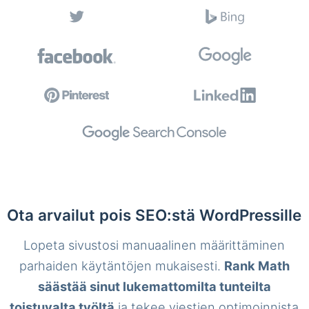
Ota arvailut pois SEO:stä WordPressille
Lopeta sivustosi manuaalinen määrittäminen
parhaiden käytäntöjen mukaisesti.
Rank Math
säästää sinut lukemattomilta tunteilta
toistuvalta työltä
ja tekee viestien optimoinnista