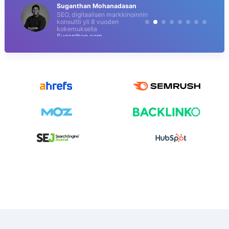
Suganthan Mohanadasan
SEO, digitaalisen markkinoinnin
konsultti yli 8 vuoden
kokemuksella
Suganthan.com