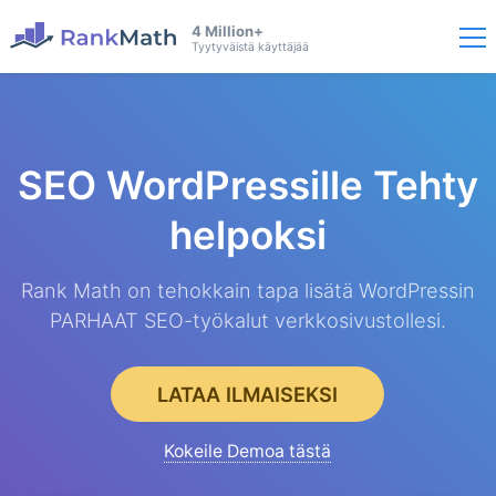
4 Million+
Tyytyväistä käyttäjää
SEO WordPressille
Tehty
helpoksi
Rank Math on tehokkain tapa lisätä WordPressin
PARHAAT SEO-työkalut verkkosivustollesi.
LATAA ILMAISEKSI
Kokeile Demoa tästä