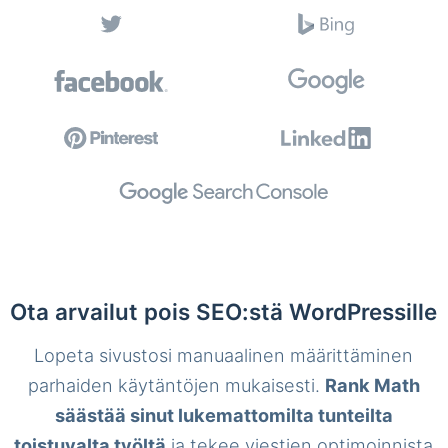
Ota arvailut pois SEO:stä WordPressille
Lopeta sivustosi manuaalinen määrittäminen
parhaiden käytäntöjen mukaisesti.
Rank Math
säästää sinut lukemattomilta tunteilta
toistuvalta työltä
ja tekee viestien optimoinnista