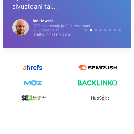
sivustoani tai…
Ian Howells
TTT:n perustaja ja SEO-veteraani
20 vuoden ajan
TrafficThinkTank.com