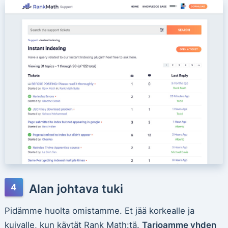
Alan johtava tuki
Pidämme huolta omistamme. Et jää korkealle ja
kuivalle, kun käytät Rank Math:tä.
Tarjoamme yhden