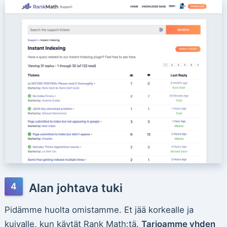
Alan johtava tuki
Pidämme huolta omistamme. Et jää korkealle ja
kuivalle, kun käytät Rank Math:tä.
Tarjoamme yhden