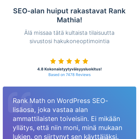
SEO-alan huiput rakastavat Rank
Mathia!
Älä missaa tätä kultaista tilaisuutta
sivustosi hakukoneoptimointia
4.8 Kokonaistyytyväisyysluokitus!
Based on 7478 Reviews
Rank Math on WordPress SEO-
lisäosa, joka vastaa alan
ammattilaisten toiveisiin. Ei mikään
yllätys, että niin moni, minä mukaan
lukien, on siirtynyt sen käyttäjäksi.