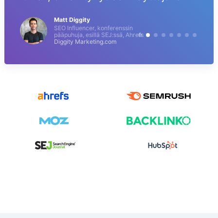
Matt Diggity
SEO Influencer, konferenssin
pääpuhuja, esillä SEJ:ssä, Ahrefs
Diggity Marketing.com