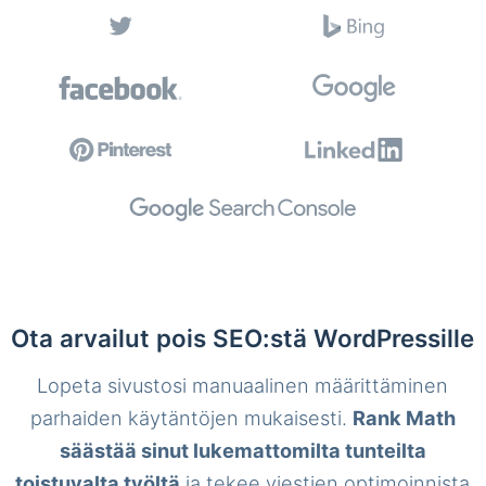
Ota arvailut pois SEO:stä WordPressille
Lopeta sivustosi manuaalinen määrittäminen
parhaiden käytäntöjen mukaisesti.
Rank Math
säästää sinut lukemattomilta tunteilta
toistuvalta työltä
ja tekee viestien optimoinnista