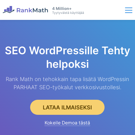
4 Million+
Tyytyväistä käyttäjää
SEO WordPressille
Tehty
helpoksi
Rank Math on tehokkain tapa lisätä WordPressin
PARHAAT SEO-työkalut verkkosivustollesi.
LATAA ILMAISEKSI
Kokeile Demoa tästä