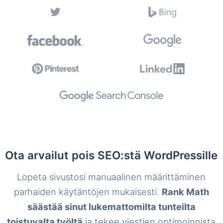
Ota arvailut pois SEO:stä WordPressille
Lopeta sivustosi manuaalinen määrittäminen
parhaiden käytäntöjen mukaisesti.
Rank Math
säästää sinut lukemattomilta tunteilta
toistuvalta työltä
ja tekee viestien optimoinnista