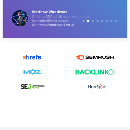
Matthew Woodward
Palkittu SEO yli 20 vuoden ajalta ja
kansainvälinen puhuja
MatthewWoodward.co.uk