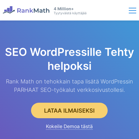
4 Million+
Tyytyväistä käyttäjää
SEO WordPressille
Tehty
helpoksi
Rank Math on tehokkain tapa lisätä WordPressin
PARHAAT SEO-työkalut verkkosivustollesi.
LATAA ILMAISEKSI
Kokeile Demoa tästä