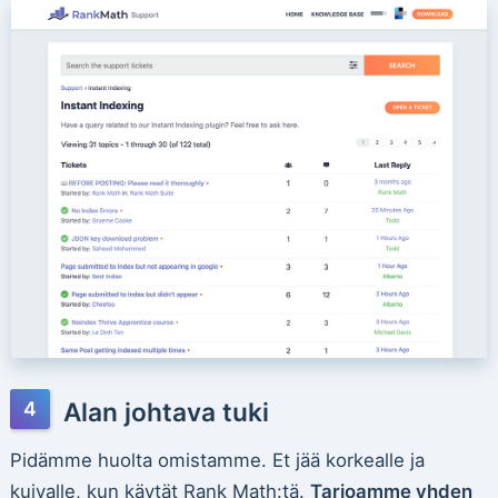
Alan johtava tuki
Pidämme huolta omistamme. Et jää korkealle ja
kuivalle, kun käytät Rank Math:tä.
Tarjoamme yhden