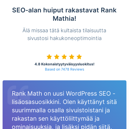
SEO-alan huiput rakastavat Rank
Mathia!
Älä missaa tätä kultaista tilaisuutta
sivustosi hakukoneoptimointia
4.8 Kokonaistyytyväisyysluokitus!
Based on 7478 Reviews
Rank Math on uusi WordPress SEO -
lisäosasuosikkini. Olen käyttänyt sitä
suurimmalla osalla sivuistoistani ja
rakastan sen käyttöliittymää ja
ominaisuuksia, ja lisäksi pidän siitä,