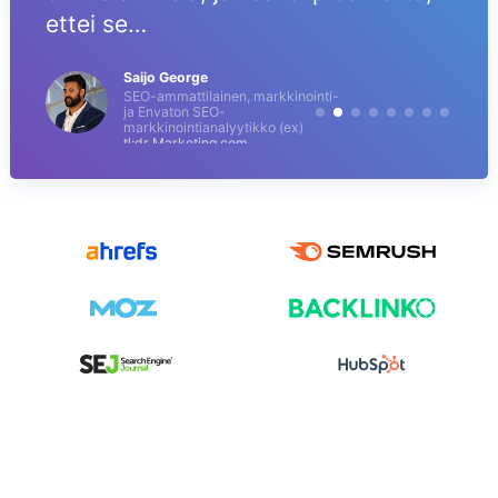
ettei se…
Saijo George
SEO-ammattilainen, markkinointi-
ja Envaton SEO-
markkinointianalyytikko (ex)
tl;dr Marketing.com