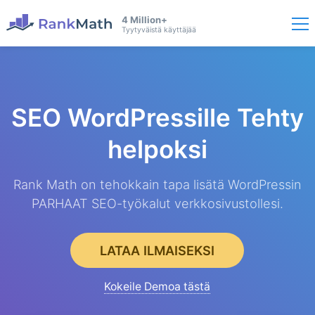
4 Million+
Tyytyväistä käyttäjää
SEO WordPressille
Tehty
helpoksi
Rank Math on tehokkain tapa lisätä WordPressin
PARHAAT SEO-työkalut verkkosivustollesi.
LATAA ILMAISEKSI
Kokeile Demoa tästä