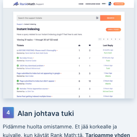
Alan johtava tuki
Pidämme huolta omistamme. Et jää korkealle ja
kuivalle, kun käytät Rank Math:tä.
Tarjoamme yhden