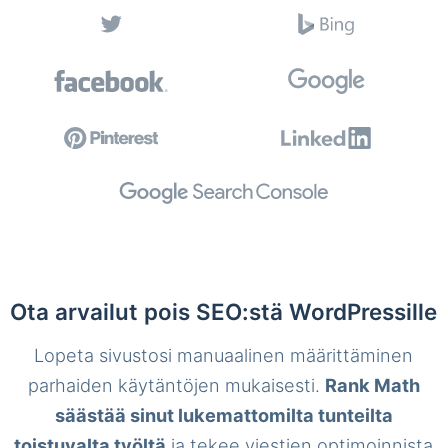
Ota arvailut pois SEO:stä WordPressille
Lopeta sivustosi manuaalinen määrittäminen
parhaiden käytäntöjen mukaisesti.
Rank Math
säästää sinut lukemattomilta tunteilta
toistuvalta työltä
ja tekee viestien optimoinnista