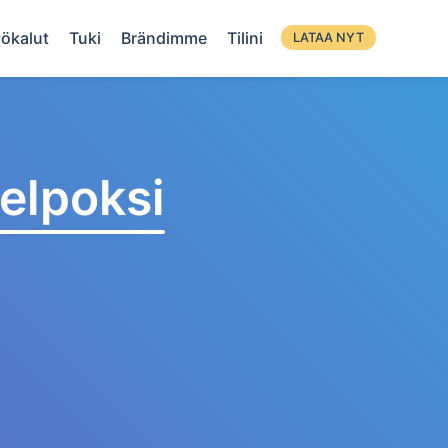
ökalut
Tuki
Brändimme
Tilini
LATAA NYT
elpoksi