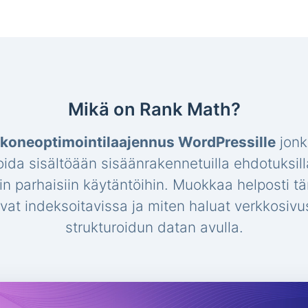
Mikä on Rank Math?
koneoptimointilaajennus WordPressille
jonk
oida sisältöään sisäänrakennetuilla ehdotuksill
hin parhaisiin käytäntöihin. Muokkaa helposti t
 ovat indeksoitavissa ja miten haluat verkkosi
strukturoidun datan avulla.