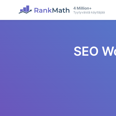
4 Million+
Tyytyväistä käyttäjää
SEO Wo