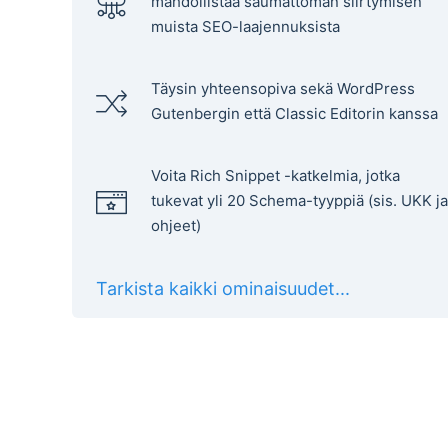
mahdollistaa saumattoman siirtymisen
muista SEO-laajennuksista
Täysin yhteensopiva sekä WordPress
Gutenbergin että Classic Editorin kanssa
Voita Rich Snippet -katkelmia, jotka
tukevat yli 20 Schema-tyyppiä (sis. UKK ja
ohjeet)
Tarkista kaikki ominaisuudet...