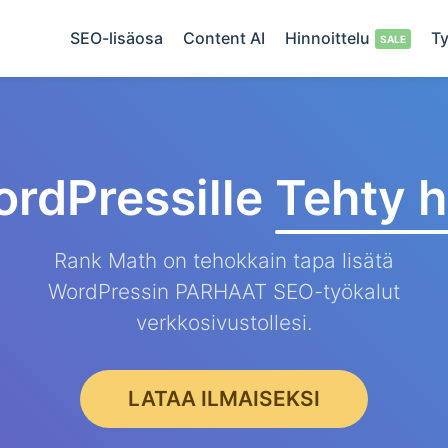
SEO-lisäosa
Content AI
Hinnoittelu
Ty
rdPressille
Tehty h
Rank Math on tehokkain tapa lisätä
WordPressin PARHAAT SEO-työkalut
verkkosivustollesi.
LATAA ILMAISEKSI