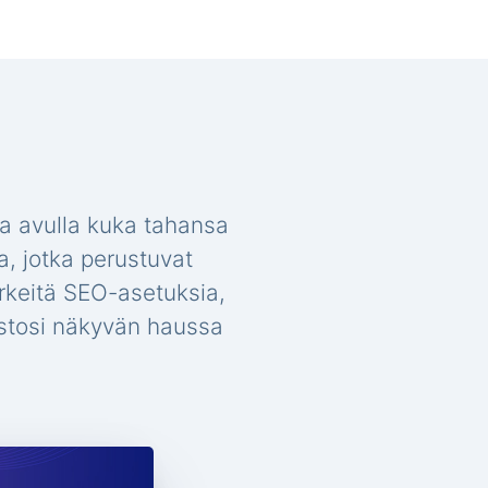
a avulla kuka tahansa
a, jotka perustuvat
ärkeitä SEO-asetuksia,
vustosi näkyvän haussa