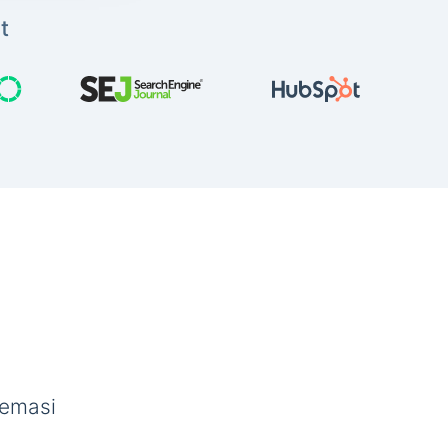
t
semasi