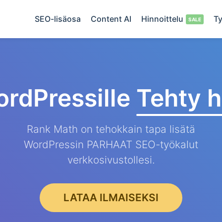
SEO-lisäosa
Content AI
Hinnoittelu
Ty
rdPressille
Tehty h
Rank Math on tehokkain tapa lisätä
WordPressin PARHAAT SEO-työkalut
verkkosivustollesi.
LATAA ILMAISEKSI