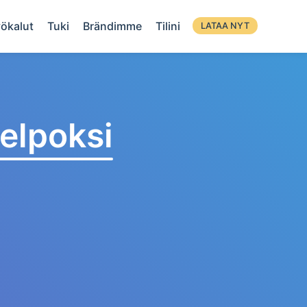
ökalut
Tuki
Brändimme
Tilini
LATAA NYT
elpoksi