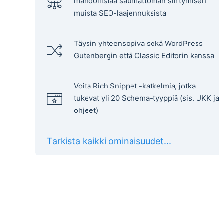
mahdollistaa saumattoman siirtymisen
muista SEO-laajennuksista
Täysin yhteensopiva sekä WordPress
Gutenbergin että Classic Editorin kanssa
Voita Rich Snippet -katkelmia, jotka
tukevat yli 20 Schema-tyyppiä (sis. UKK ja
ohjeet)
Tarkista kaikki ominaisuudet...