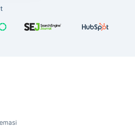
t
semasi