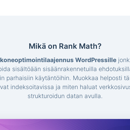
Mikä on Rank Math?
koneoptimointilaajennus WordPressille
jonk
oida sisältöään sisäänrakennetuilla ehdotuksill
hin parhaisiin käytäntöihin. Muokkaa helposti t
 ovat indeksoitavissa ja miten haluat verkkosi
strukturoidun datan avulla.