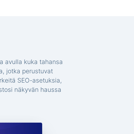
a avulla kuka tahansa
a, jotka perustuvat
ärkeitä SEO-asetuksia,
vustosi näkyvän haussa