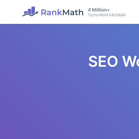
4 Million+
Tyytyväistä käyttäjää
SEO Wo