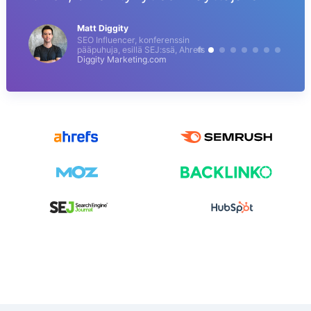
Matt Diggity
SEO Influencer, konferenssin
pääpuhuja, esillä SEJ:ssä, Ahrefs
Diggity Marketing.com