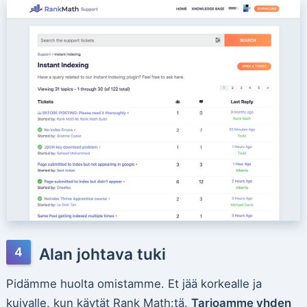
Alan johtava tuki
Pidämme huolta omistamme. Et jää korkealle ja
kuivalle, kun käytät Rank Math:tä.
Tarjoamme yhden