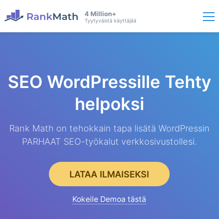
4 Million+
Tyytyväistä käyttäjää
SEO WordPressille
Tehty
helpoksi
Rank Math on tehokkain tapa lisätä WordPressin
PARHAAT SEO-työkalut verkkosivustollesi.
LATAA ILMAISEKSI
Kokeile Demoa tästä