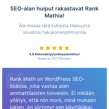
SEO-alan huiput rakastavat Rank
Mathia!
Älä missaa tätä kultaista tilaisuutta
sivustosi hakukoneoptimointia
4.8 Kokonaistyytyväisyysluokitus!
Based on 7477 Reviews
Rank Math on WordPress SEO-
lisäosa, joka vastaa alan
ammattilaisten toiveisiin. Ei mikään
yllätys, että niin moni, minä mukaan
lukien, on siirtynyt sen käyttäjäksi.