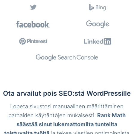
Ota arvailut pois SEO:stä WordPressille
Lopeta sivustosi manuaalinen määrittäminen
parhaiden käytäntöjen mukaisesti.
Rank Math
säästää sinut lukemattomilta tunteilta
toistuvalta työltä
ja tekee viestien optimoinnista