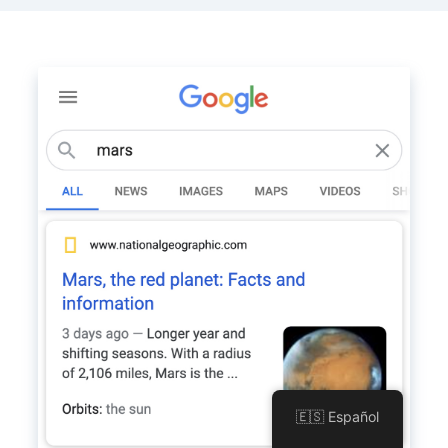
🇪🇸 Español