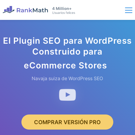
4 Million+
Usuarios felices
El Plugin SEO para WordPress
Construido para
eComm
erce Stores
Navaja suiza de WordPress SEO
COMPRAR VERSIÓN PRO