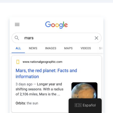
🇪🇸 Español