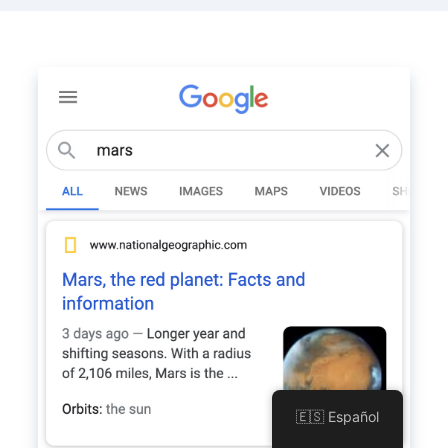
🇪🇸 Español