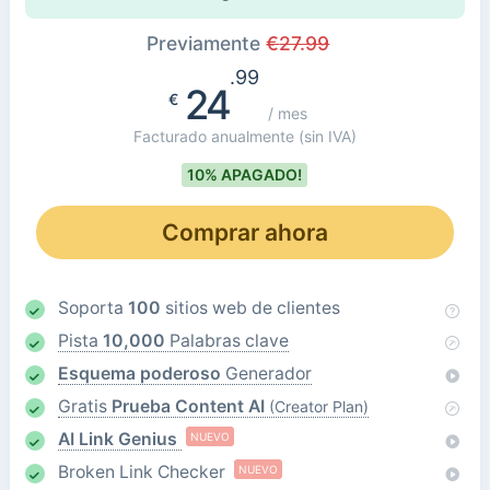
Previamente
€
27.99
.99
24
€
/ mes
Facturado anualmente
(sin IVA)
10% APAGADO!
Comprar ahora
Soporta
100
sitios web de clientes
Pista
10,000
Palabras clave
Esquema poderoso
Generador
Gratis
Prueba Content AI
(Creator Plan)
AI Link Genius
NUEVO
Broken Link Checker
NUEVO