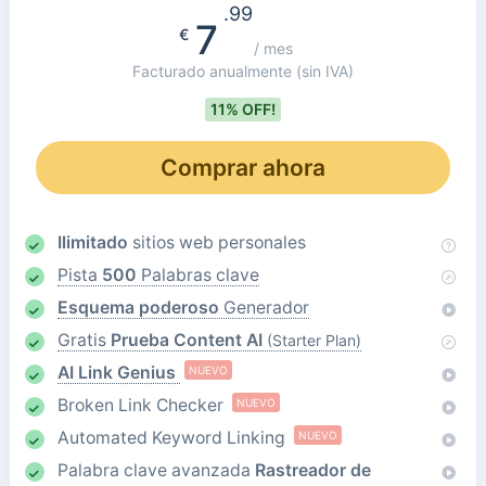
.99
7
€
/ mes
Facturado anualmente
(sin IVA)
11% OFF!
Comprar ahora
Ilimitado
sitios web personales
Pista
500
Palabras clave
Esquema poderoso
Generador
Gratis
Prueba Content AI
(Starter Plan)
AI Link Genius
NUEVO
Broken Link Checker
NUEVO
Automated Keyword Linking
NUEVO
Palabra clave avanzada
Rastreador de