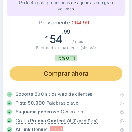
Perfecto para propietarios de agencias con gran
volumen
Previamente
€
64.99
.99
54
€
/ mes
Facturado anualmente
(sin IVA)
15% OFF!
Comprar ahora
Soporta
500
sitios web de clientes
Pista
50,000
Palabras clave
Esquema poderoso
Generador
Gratis
Prueba Content AI
(Expert Plan)
AI Link Genius
NUEVO