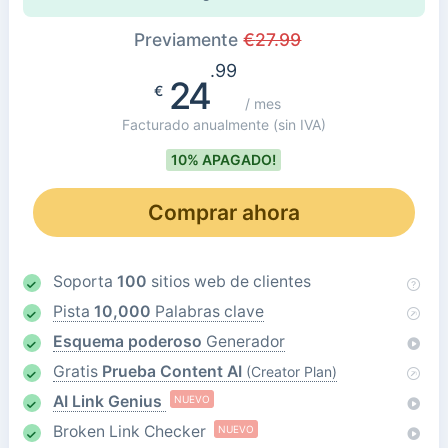
Previamente
€
27.99
.99
24
€
/ mes
Facturado anualmente
(sin IVA)
10% APAGADO!
Comprar ahora
Soporta
100
sitios web de clientes
Pista
10,000
Palabras clave
Esquema poderoso
Generador
Gratis
Prueba Content AI
(Creator Plan)
AI Link Genius
NUEVO
Broken Link Checker
NUEVO