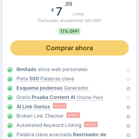
.99
7
€
/ mes
Facturado anualmente
(sin IVA)
11% OFF!
Comprar ahora
Ilimitado
sitios web personales
Pista
500
Palabras clave
Esquema poderoso
Generador
Gratis
Prueba Content AI
(Starter Plan)
AI Link Genius
NUEVO
Broken Link Checker
NUEVO
Automated Keyword Linking
NUEVO
Palabra clave avanzada
Rastreador de