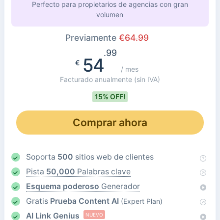
Perfecto para propietarios de agencias con gran
volumen
Previamente
€
64.99
.99
54
€
/ mes
Facturado anualmente
(sin IVA)
15% OFF!
Comprar ahora
Soporta
500
sitios web de clientes
Pista
50,000
Palabras clave
Esquema poderoso
Generador
Gratis
Prueba Content AI
(Expert Plan)
AI Link Genius
NUEVO