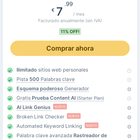
.99
7
€
/ mes
Facturado anualmente
(sin IVA)
11% OFF!
Comprar ahora
Ilimitado
sitios web personales
Pista
500
Palabras clave
Esquema poderoso
Generador
Gratis
Prueba Content AI
(Starter Plan)
AI Link Genius
NUEVO
Broken Link Checker
NUEVO
Automated Keyword Linking
NUEVO
Palabra clave avanzada
Rastreador de