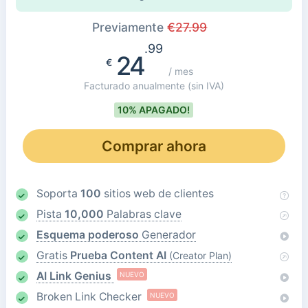
Previamente
€
27.99
.99
24
€
/ mes
Facturado anualmente
(sin IVA)
10% APAGADO!
Comprar ahora
Soporta
100
sitios web de clientes
Pista
10,000
Palabras clave
Esquema poderoso
Generador
Gratis
Prueba Content AI
(Creator Plan)
AI Link Genius
NUEVO
Broken Link Checker
NUEVO