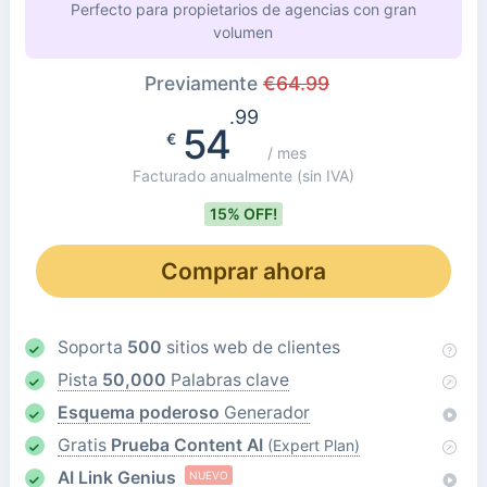
Perfecto para propietarios de agencias con gran
volumen
Previamente
€
64.99
.99
54
€
/ mes
Facturado anualmente
(sin IVA)
15% OFF!
Comprar ahora
Soporta
500
sitios web de clientes
Pista
50,000
Palabras clave
Esquema poderoso
Generador
Gratis
Prueba Content AI
(Expert Plan)
AI Link Genius
NUEVO