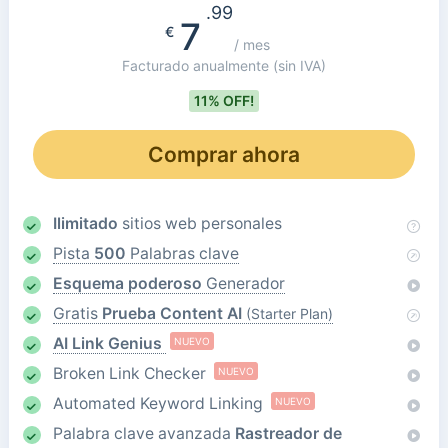
.99
7
€
/ mes
Facturado anualmente
(sin IVA)
11% OFF!
Comprar ahora
Ilimitado
sitios web personales
Pista
500
Palabras clave
Esquema poderoso
Generador
Gratis
Prueba Content AI
(Starter Plan)
AI Link Genius
NUEVO
Broken Link Checker
NUEVO
Automated Keyword Linking
NUEVO
Palabra clave avanzada
Rastreador de