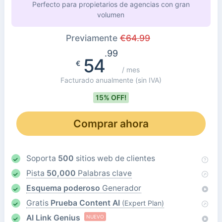
Perfecto para propietarios de agencias con gran
volumen
Previamente
€
64.99
.99
54
€
/ mes
Facturado anualmente
(sin IVA)
15% OFF!
Comprar ahora
Soporta
500
sitios web de clientes
Pista
50,000
Palabras clave
Esquema poderoso
Generador
Gratis
Prueba Content AI
(Expert Plan)
AI Link Genius
NUEVO