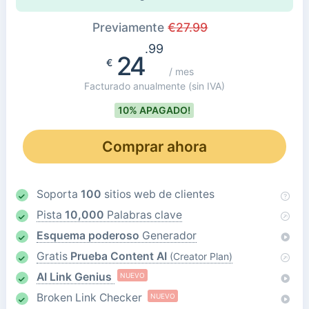
Previamente
€
27.99
.99
24
€
/ mes
Facturado anualmente
(sin IVA)
10% APAGADO!
Comprar ahora
Soporta
100
sitios web de clientes
Pista
10,000
Palabras clave
Esquema poderoso
Generador
Gratis
Prueba Content AI
(Creator Plan)
AI Link Genius
NUEVO
Broken Link Checker
NUEVO