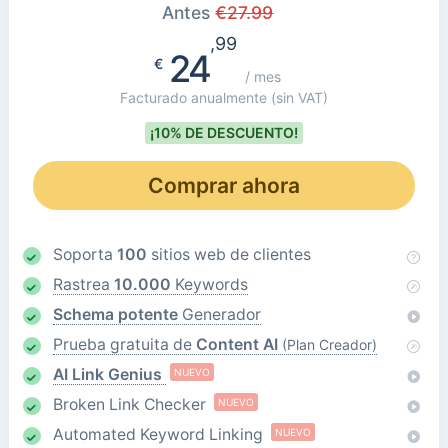
Antes
€
27.99
,99
24
€
/ mes
Facturado anualmente
(sin VAT)
¡10% DE DESCUENTO!
Comprar ahora
Soporta
100
sitios web de clientes
Rastrea
10.000
Keywords
Schema potente
Generador
Prueba gratuita de
Content AI
(Plan Creador)
AI Link Genius
NUEVO
Broken Link Checker
NUEVO
Automated Keyword Linking
NUEVO