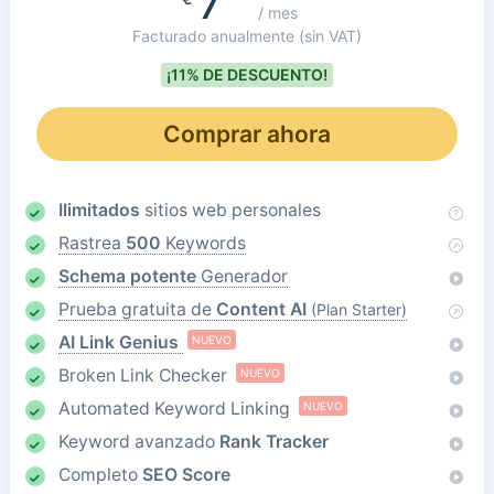
7
/ mes
Facturado anualmente
(sin VAT)
¡11% DE DESCUENTO!
Comprar ahora
Ilimitados
sitios web personales
Rastrea
500
Keywords
Schema potente
Generador
Prueba gratuita de
Content AI
(Plan Starter)
AI Link Genius
NUEVO
Broken Link Checker
NUEVO
Automated Keyword Linking
NUEVO
Keyword avanzado
Rank Tracker
Completo
SEO Score