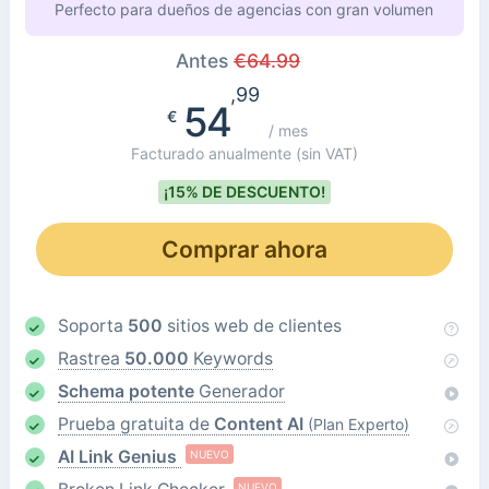
Perfecto para dueños de agencias con gran volumen
Antes
€
64.99
,99
54
€
/ mes
Facturado anualmente
(sin VAT)
¡15% DE DESCUENTO!
Comprar ahora
Soporta
500
sitios web de clientes
Rastrea
50.000
Keywords
Schema potente
Generador
Prueba gratuita de
Content AI
(Plan Experto)
AI Link Genius
NUEVO
NUEVO