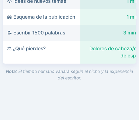
💡 Ideas de nuevos temas
1 min
📖 Esquema de la publicación
1 min
📝 Escribir 1500 palabras
3 minu
⚖️ ¿Qué pierdes?
Dolores de cabeza/do
de espa
Nota
: El tiempo humano variará según el nicho y la experiencia
del escritor.