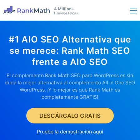
4 Million+
Usuarios felices
#1 AIO SEO Alternativa que
se merece: Rank Math SEO
frente a AIO SEO
El complemento Rank Math SEO para WordPress es sin
duda la mejor alternativa al complemento All in One SEO
WordPress. ¡Y lo mejor es que Rank Math es
completamente GRATIS!
DESCÁRGALO GRATIS
Pruebe la demostración aquí