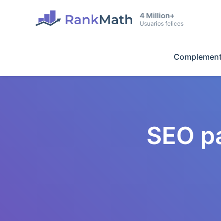
4 Million+
Usuarios felices
Complement
SEO p