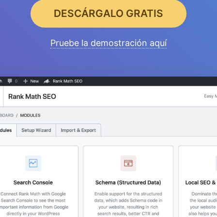
DESCÁRGALO GRATIS
Pruebe la demostración aquí