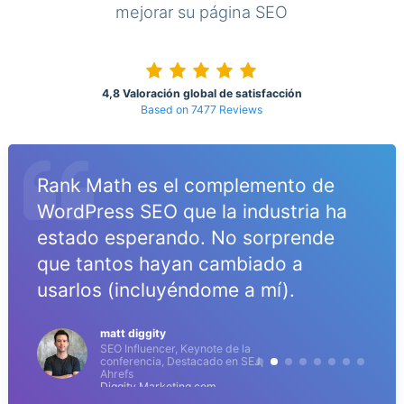
mejorar su página SEO
4,8 Valoración global de satisfacción
Based on 7477 Reviews
Rank Math es el complemento de
WordPress SEO que la industria ha
estado esperando. No sorprende
que tantos hayan cambiado a
o
usarlos (incluyéndome a mí).
matt diggity
SEO Influencer, Keynote de la
conferencia, Destacado en SEJ,
Ahrefs
Diggity Marketing.com