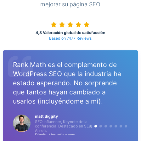
mejorar su página SEO
4,8 Valoración global de satisfacción
Based on 7477 Reviews
Rank Math es el complemento de
WordPress SEO que la industria ha
estado esperando. No sorprende
que tantos hayan cambiado a
o
usarlos (incluyéndome a mí).
matt diggity
SEO Influencer, Keynote de la
conferencia, Destacado en SEJ,
Ahrefs
Diggity Marketing.com