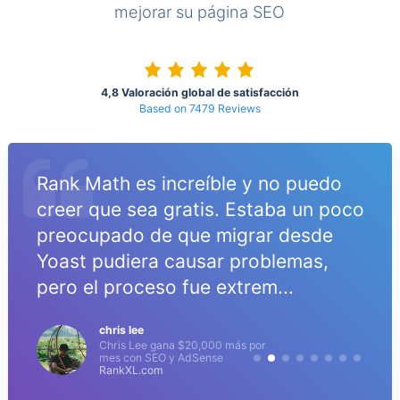
mejorar su página SEO
4,8 Valoración global de satisfacción
Based on 7479 Reviews
Rank Math es increíble y no puedo
creer que sea gratis. Estaba un poco
preocupado de que migrar desde
Yoast pudiera causar problemas,
pero el proceso fue extrem...
chris lee
Chris Lee gana $20,000 más por
mes con SEO y AdSense
RankXL.com