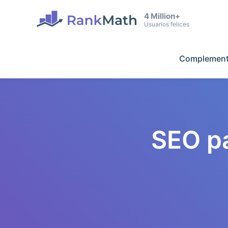
4 Million+
Usuarios felices
Complement
SEO p