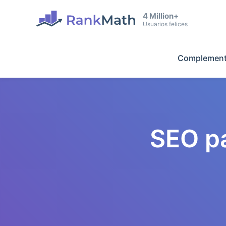
4 Million+
Usuarios felices
Complement
SEO p