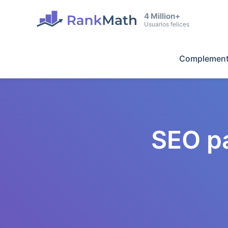
4 Million+
Usuarios felices
Complement
SEO p