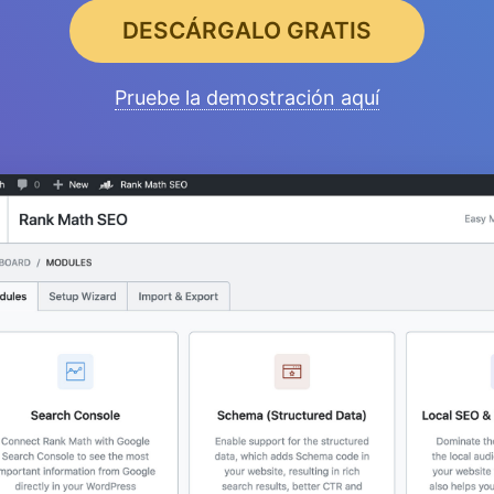
DESCÁRGALO GRATIS
Pruebe la demostración aquí