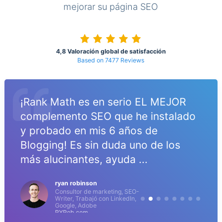
mejorar su página SEO
4,8 Valoración global de satisfacción
Based on 7477 Reviews
¡Rank Math es en serio EL MEJOR
complemento SEO que he instalado
s
y probado en mis 6 años de
Blogging! Es sin duda uno de los
más alucinantes, ayuda ...
ryan robinson
Consultor de marketing, SEO-
Writer, Trabajó con LinkedIn,
Google, Adobe
RYRob.com