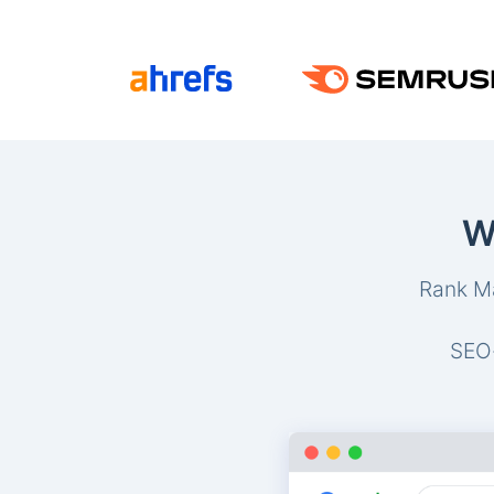
W
Rank Ma
SEO-