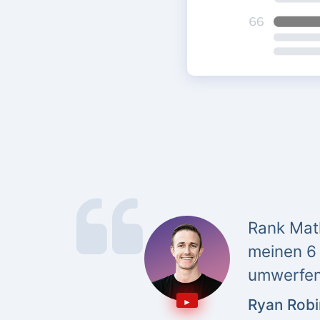
Rank Math
meinen 6 
umwerfen
Ryan Rob