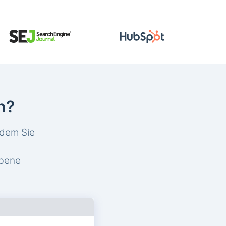
n?
ndem Sie
obene