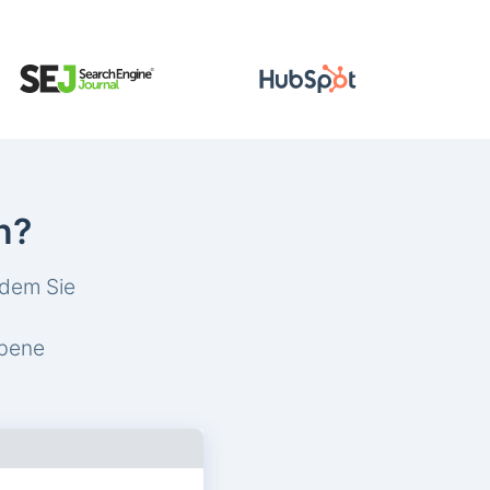
n?
ndem Sie
obene