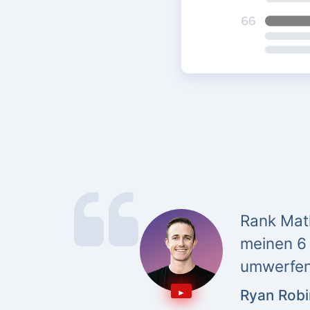
Rank Math
meinen 6 
umwerfen
Ryan Rob