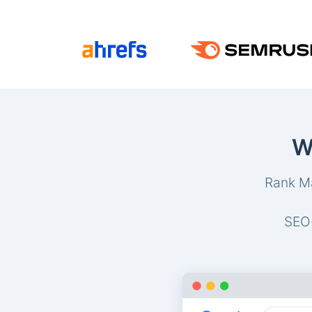
W
Rank Ma
SEO-