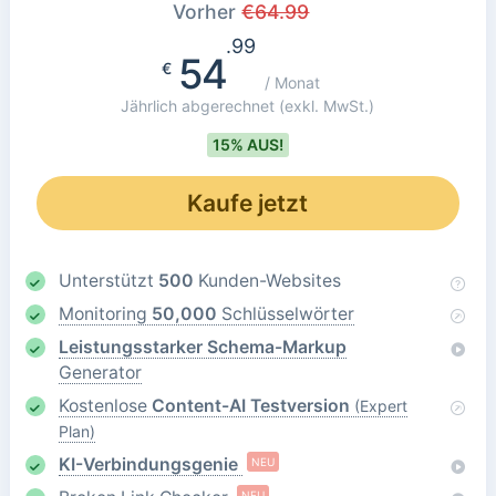
Vorher
€
64.99
.99
54
€
/ Monat
Jährlich abgerechnet
(exkl. MwSt.)
15% AUS!
Kaufe jetzt
Unterstützt
500
Kunden-Websites
Monitoring
50,000
Schlüsselwörter
Leistungsstarker Schema-Markup
Generator
Kostenlose
Content-AI Testversion
(Expert
Plan)
KI-Verbindungsgenie
NEU
NEU