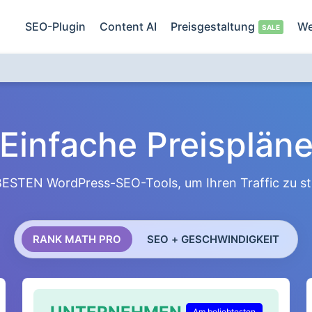
SEO-Plugin
Content AI
Preisgestaltung
We
Einfache Preisplän
e BESTEN WordPress-SEO-Tools, um Ihren Traffic zu st
RANK MATH PRO
SEO + GESCHWINDIGKEIT
Am beliebtesten