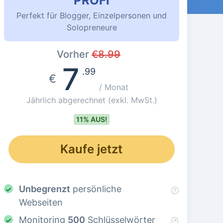
PROFI
Perfekt für Blogger, Einzelpersonen und
Solopreneure
Vorher
€
8.99
7
.99
€
/ Monat
Jährlich abgerechnet
(exkl. MwSt.)
11% AUS!
Kaufe jetzt
Unbegrenzt
persönliche
Webseiten
Monitoring
500
Schlüsselwörter