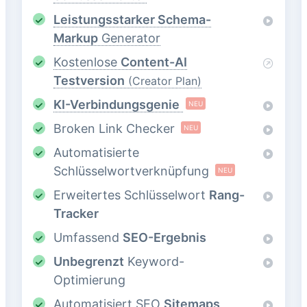
Leistungsstarker Schema-
Markup
Generator
Kostenlose
Content-AI
Testversion
(Creator Plan)
KI-Verbindungsgenie
NEU
Broken Link Checker
NEU
Automatisierte
Schlüsselwortverknüpfung
NEU
Erweitertes Schlüsselwort
Rang-
Tracker
Umfassend
SEO-Ergebnis
Unbegrenzt
Keyword-
Optimierung
Automatisiert SEO
Sitemaps