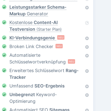
Leistungsstarker Schema-
Markup
Generator
Kostenlose
Content-AI
Testversion
(Starter Plan)
KI-Verbindungsgenie
NEU
Broken Link Checker
NEU
Automatisierte
Schlüsselwortverknüpfung
NEU
Erweitertes Schlüsselwort
Rang-
Tracker
Umfassend
SEO-Ergebnis
Unbegrenzt
Keyword-
Optimierung
Automatisiert SEO
Sitemaps