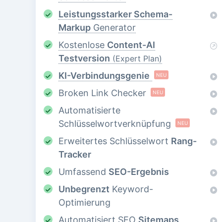
Leistungsstarker Schema-
Markup
Generator
Kostenlose
Content-AI
Testversion
(Expert Plan)
KI-Verbindungsgenie
NEU
Broken Link Checker
NEU
Automatisierte
Schlüsselwortverknüpfung
NEU
Erweitertes Schlüsselwort
Rang-
Tracker
Umfassend
SEO-Ergebnis
Unbegrenzt
Keyword-
Optimierung
Automatisiert SEO
Sitemaps