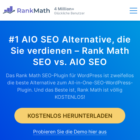
4 Million+
Glückliche Benutzer
#1 AIO SEO Alternative, die
Sie verdienen – Rank Math
SEO vs. AIO SEO
Das Rank Math SEO-Plugin für WordPress ist zweifellos
die beste Alternative zum All-in-One-SEO-WordPress-
Plugin. Und das Beste ist, Rank Math ist völlig
KOSTENLOS!
KOSTENLOS HERUNTERLADEN
Probieren Sie die Demo hier aus