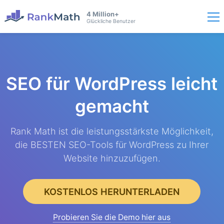
4 Million+
Glückliche Benutzer
SEO für WordPress
leicht
gemacht
Rank Math ist die leistungsstärkste Möglichkeit,
die BESTEN SEO-Tools für WordPress zu Ihrer
Website hinzuzufügen.
KOSTENLOS HERUNTERLADEN
Probieren Sie die Demo hier aus