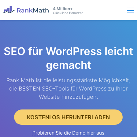
4 Million+
Glückliche Benutzer
SEO für WordPress
leicht
gemacht
Rank Math ist die leistungsstärkste Möglichkeit,
die BESTEN SEO-Tools für WordPress zu Ihrer
Website hinzuzufügen.
KOSTENLOS HERUNTERLADEN
Probieren Sie die Demo hier aus