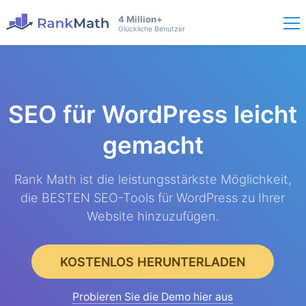
4 Million+
Glückliche Benutzer
SEO für WordPress
leicht
gemacht
Rank Math ist die leistungsstärkste Möglichkeit,
die BESTEN SEO-Tools für WordPress zu Ihrer
Website hinzuzufügen.
KOSTENLOS HERUNTERLADEN
Probieren Sie die Demo hier aus