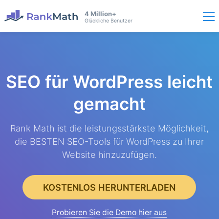
4 Million+
Glückliche Benutzer
SEO für WordPress
leicht
gemacht
Rank Math ist die leistungsstärkste Möglichkeit,
die BESTEN SEO-Tools für WordPress zu Ihrer
Website hinzuzufügen.
KOSTENLOS HERUNTERLADEN
Probieren Sie die Demo hier aus