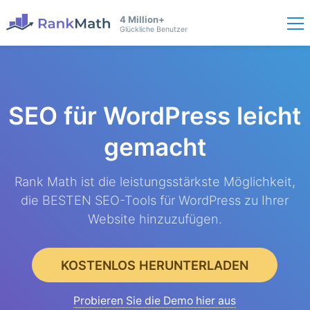
4 Million+
Glückliche Benutzer
SEO für WordPress
leicht
gemacht
Rank Math ist die leistungsstärkste Möglichkeit,
die BESTEN SEO-Tools für WordPress zu Ihrer
Website hinzuzufügen.
KOSTENLOS HERUNTERLADEN
Probieren Sie die Demo hier aus