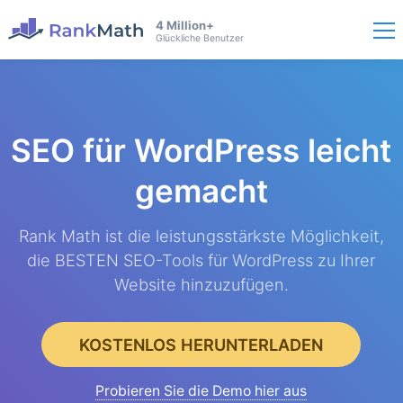
4 Million+
Glückliche Benutzer
SEO für WordPress
leicht
gemacht
Rank Math ist die leistungsstärkste Möglichkeit,
die BESTEN SEO-Tools für WordPress zu Ihrer
Website hinzuzufügen.
KOSTENLOS HERUNTERLADEN
Probieren Sie die Demo hier aus