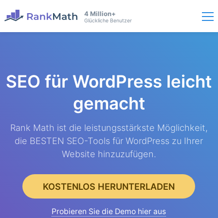
4 Million+
Glückliche Benutzer
SEO für WordPress
leicht
gemacht
Rank Math ist die leistungsstärkste Möglichkeit,
die BESTEN SEO-Tools für WordPress zu Ihrer
Website hinzuzufügen.
KOSTENLOS HERUNTERLADEN
Probieren Sie die Demo hier aus