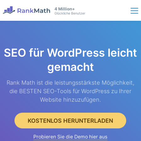
4 Million+
Glückliche Benutzer
SEO für WordPress
leicht
gemacht
Rank Math ist die leistungsstärkste Möglichkeit,
die BESTEN SEO-Tools für WordPress zu Ihrer
Website hinzuzufügen.
KOSTENLOS HERUNTERLADEN
Probieren Sie die Demo hier aus