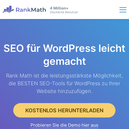
4 Million+
Glückliche Benutzer
SEO für WordPress
leicht
gemacht
Rank Math ist die leistungsstärkste Möglichkeit,
die BESTEN SEO-Tools für WordPress zu Ihrer
Website hinzuzufügen.
KOSTENLOS HERUNTERLADEN
Probieren Sie die Demo hier aus