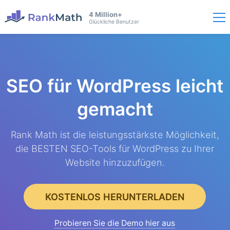
4 Million+
Glückliche Benutzer
SEO für WordPress
leicht
gemacht
Rank Math ist die leistungsstärkste Möglichkeit,
die BESTEN SEO-Tools für WordPress zu Ihrer
Website hinzuzufügen.
KOSTENLOS HERUNTERLADEN
Probieren Sie die Demo hier aus