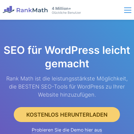
4 Million+
Glückliche Benutzer
SEO für WordPress
leicht
gemacht
Rank Math ist die leistungsstärkste Möglichkeit,
die BESTEN SEO-Tools für WordPress zu Ihrer
Website hinzuzufügen.
KOSTENLOS HERUNTERLADEN
Probieren Sie die Demo hier aus