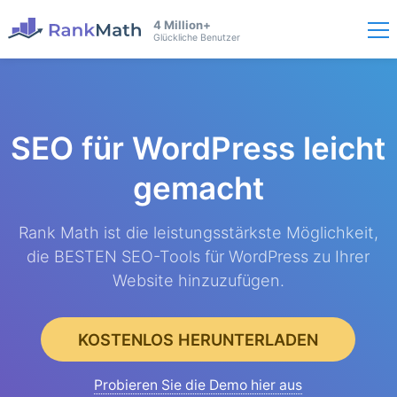
4 Million+
Glückliche Benutzer
SEO für WordPress
leicht
gemacht
Rank Math ist die leistungsstärkste Möglichkeit,
die BESTEN SEO-Tools für WordPress zu Ihrer
Website hinzuzufügen.
KOSTENLOS HERUNTERLADEN
Probieren Sie die Demo hier aus