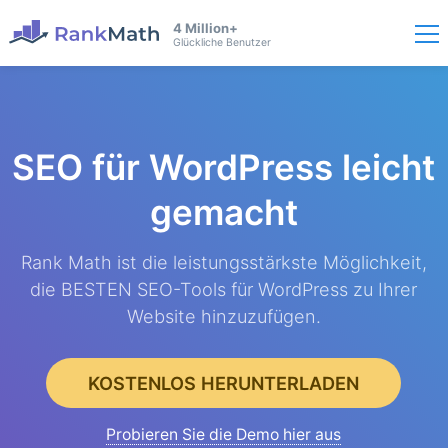
4 Million+
Glückliche Benutzer
SEO für WordPress
leicht
gemacht
Rank Math ist die leistungsstärkste Möglichkeit,
die BESTEN SEO-Tools für WordPress zu Ihrer
Website hinzuzufügen.
KOSTENLOS HERUNTERLADEN
Probieren Sie die Demo hier aus