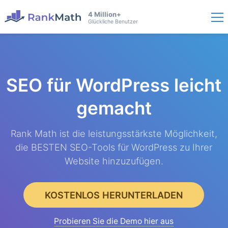
4 Million+
Glückliche Benutzer
SEO für WordPress
leicht
gemacht
Rank Math ist die leistungsstärkste Möglichkeit,
die BESTEN SEO-Tools für WordPress zu Ihrer
Website hinzuzufügen.
KOSTENLOS HERUNTERLADEN
Probieren Sie die Demo hier aus